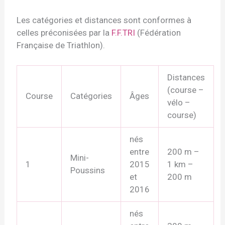
Les catégories et distances sont conformes à
celles préconisées par la
F.F.TRI
(Fédération
Française de Triathlon).
Distances
(course –
Course
Catégories
Âges
vélo –
course)
nés
entre
200 m –
Mini-
1
2015
1 km –
Poussins
et
200 m
2016
nés