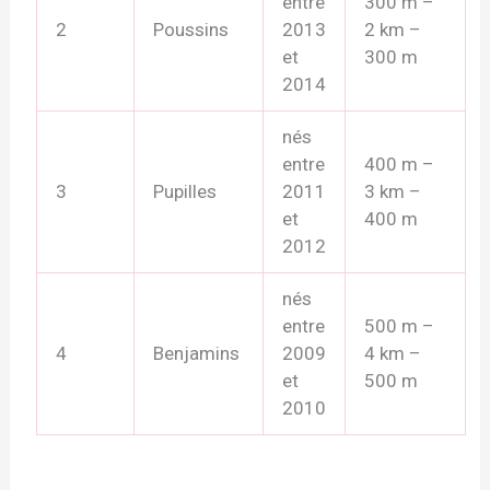
entre
300 m –
2
Poussins
2013
2 km –
et
300 m
2014
nés
entre
400 m –
3
Pupilles
2011
3 km –
et
400 m
2012
nés
entre
500 m –
4
Benjamins
2009
4 km –
et
500 m
2010