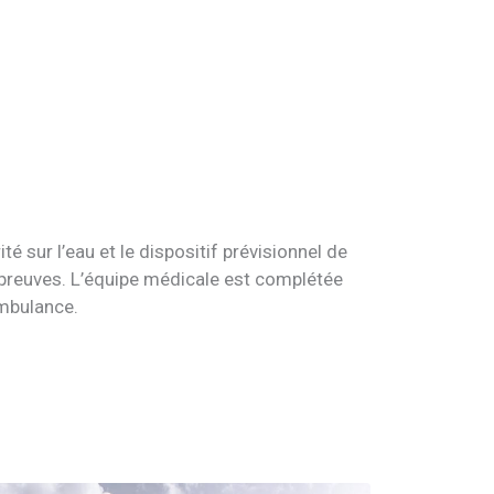
 sur l’eau et le dispo­si­tif prévi­sion­nel de
épreuves. L’équipe médicale est complétée
mbulance.