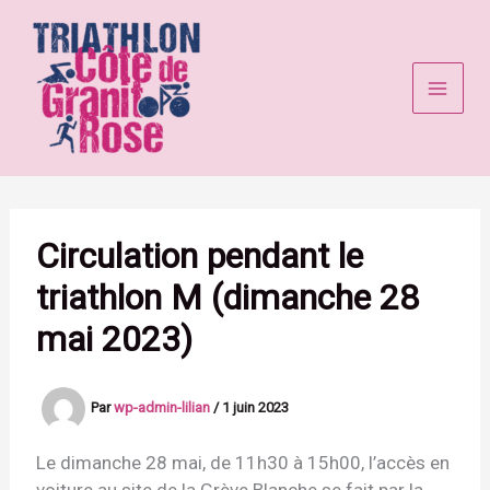
Aller
au
contenu
Circulation pendant le
triathlon M (dimanche 28
mai 2023)
Par
wp-admin-lilian
/
1 juin 2023
Le dimanche 28 mai, de 11h30 à 15h00, l’accès en