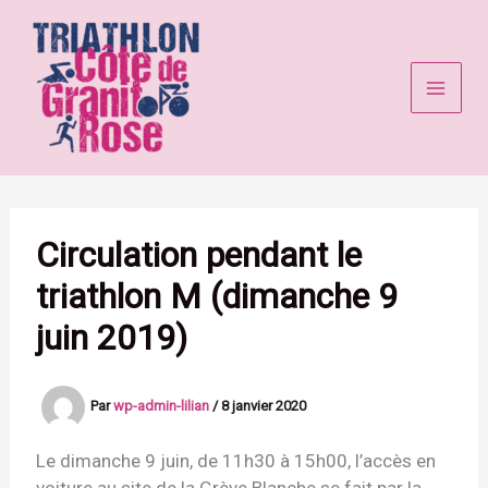
Aller
au
contenu
Circulation pendant le
triathlon M (dimanche 9
juin 2019)
Par
wp-admin-lilian
/
8 janvier 2020
Le dimanche 9 juin, de 11h30 à 15h00, l’accès en