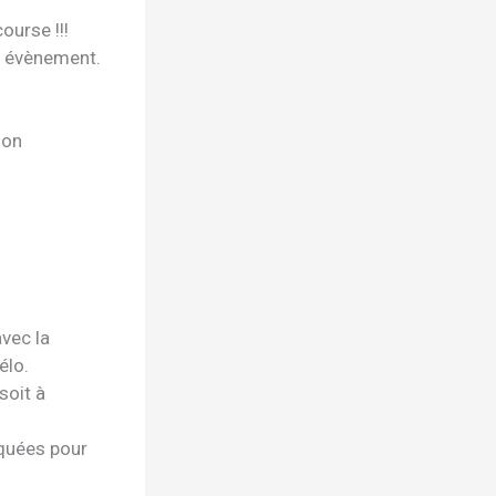
ourse !!!
be évènement.
lon
vec la
élo.
soit à
iquées pour