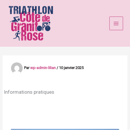
Aller
au
contenu
Par
wp-admin-lilian
/
10 janvier 2025
Informations pratiques