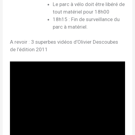
Le parc à vélo doit être libéré de
tout matériel pour 18h00
18h15 : Fin de surveillance du
parc à matériel.
A revoir : 3 superbes vidéos d’Olivier Descoubes
de l’édition 2011