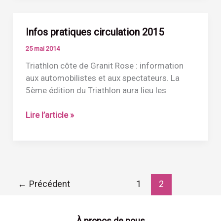
Infos pratiques circulation 2015
25 mai 2014
Triathlon côte de Granit Rose : information
aux automobilistes et aux spectateurs. La
5ème édition du Triathlon aura lieu les
Infos
Lire l’article »
pratiques
circulation
2015
←
Précédent
1
2
À propos de nous