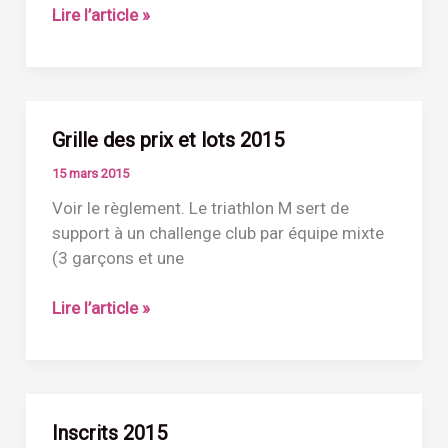
Partenaires
Lire l’article »
2015
Grille des prix et lots 2015
15 mars 2015
Voir le règlement. Le triathlon M sert de
support à un challenge club par équipe mixte
(3 garçons et une
Grille
Lire l’article »
des
prix
et
lots
Inscrits 2015
2015