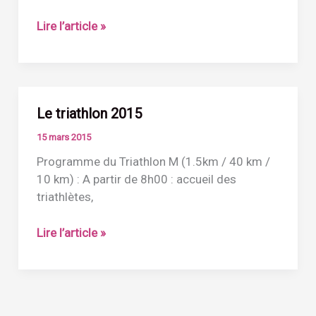
Catégories
Lire l’article »
et
tarifs
proposés
2015
Le triathlon 2015
15 mars 2015
Programme du Triathlon M (1.5km / 40 km /
10 km) : A partir de 8h00 : accueil des
triathlètes,
Le
Lire l’article »
triathlon
2015