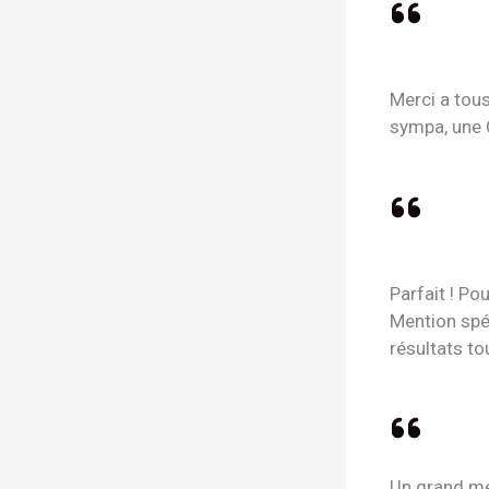
Merci a tous
sympa, une 
Parfait ! Po
Mention spéc
résultats to
Un grand me