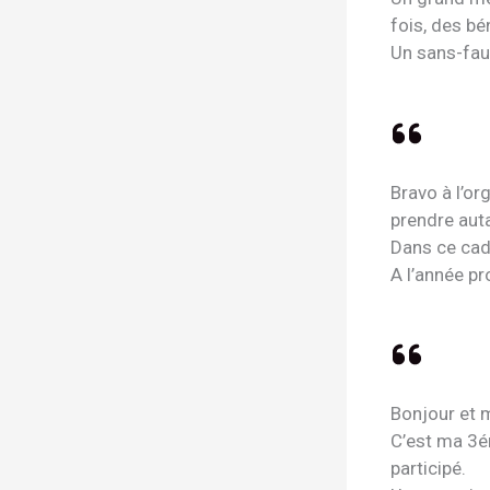
fois, des b
Un sans-fau
Bravo à l’or
prendre auta
Dans ce cadr
A l’année pr
Bonjour et m
C’est ma 3ém
participé.