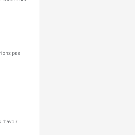
rions pas
 d’avoir