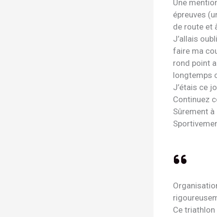
Une mention
épreuves (u
de route et 
J’allais oub
faire ma co
rond point a
longtemps c
J’étais ce j
Continuez 
Sûrement à 
Sportiveme
Organisatio
rigoureusem
Ce triathlon