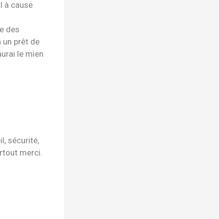
l à cause
ve des
 un prêt de
aurai le mien
l, sécurité,
rtout merci.