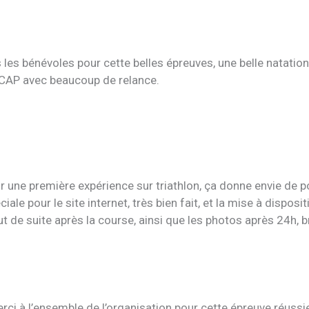
 les bénévoles pour cette belles épreuves, une belle natation
CAP avec beaucoup de relance.
ur une première expérience sur triathlon, ça donne envie de 
iale pour le site internet, très bien fait, et la mise à disposi
ut de suite après la course, ainsi que les photos après 24h, b
rci à l’ensemble de l’organisation pour cette épreuve réussi