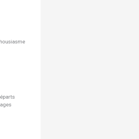
nthousiasme
départs
sages