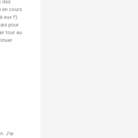
s des
é en cours
 eux !!).
tais pour
r tour au
tinuer
n. J’ai