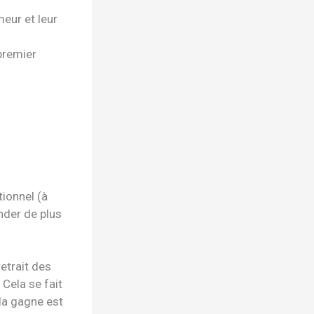
eur et leur
premier
tionnel (à
nder de plus
etrait des
 Cela se fait
 la gagne est