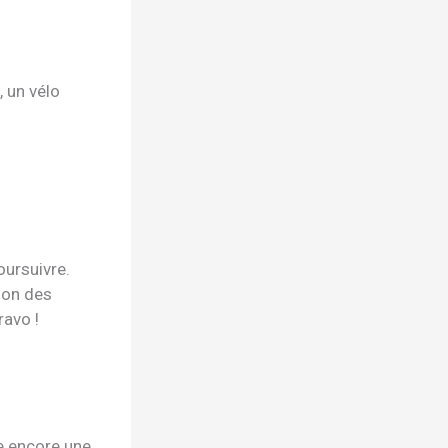
, un vélo
poursuivre.
tion des
ravo !
e encore une