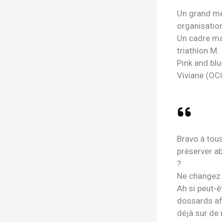
Un grand mer
organisation
Un cadre mag
triathlon M.
Pink and bl
Viviane (OC
Bravo à tous
préserver a
?
Ne changez r
Ah si peut-ê
dossards afi
déjà sur de 