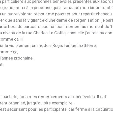
 particulière aux personnes bénévoles présentes aux abord
n grand merci à la personne qui a ramassé mon bidon tomb
à un autre volontaire pour me pousser pour repartir chapeau à
lier que sans la vigilance d’une dame de l’organisation, je par
urse hors du parcours pour un bon moment au moment du 1e
u niveau de la rue Charles Le Goffic, sans elle j’aurais pu con
omme ça !!!
our là visiblement en mode « Regis fait un triathlon ».
comme ça,
l’année prochaine…
nt
n parfaite, tous mes remerciements aux bénévoles. Il est
ent organisé, jusqu’au site exemplaire.
 est sécurisant pour les participants, car fermé à la circulatio