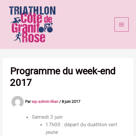
Aller
au
contenu
Programme du week-end
2017
Par
wp-admin-lilian
/
8 juin 2017
Samedi 3 juin
17h00 : départ du duathlon vert
jeune