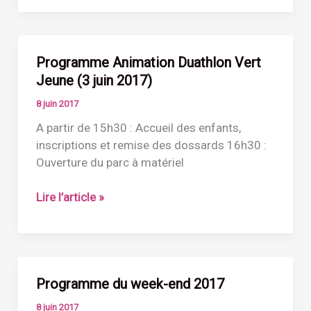
XS
(4
juin
Programme Animation Duathlon Vert
2017)
Jeune (3 juin 2017)
8 juin 2017
A partir de 15h30 : Accueil des enfants,
inscriptions et remise des dossards 16h30 :
Ouverture du parc à matériel
Programme
Lire l’article »
Animation
Duathlon
Vert
Jeune
Programme du week-end 2017
(3
juin
8 juin 2017