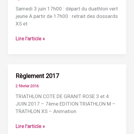
2017)
Samedi 3 juin 17h00 : départ du duathlon vert
jeune A partir de 17h00 : retrait des dossards
XS et
Programme
Lire l’article »
du
week-
end
2017
Règlement 2017
2 février 2016
TRIATHLON COTE DE GRANIT ROSE 3 et 4
JUIN 2017 – 7ème EDITION TRIATHLON M –
TRATHLON XS – Animation
Règlement
Lire l’article »
2017