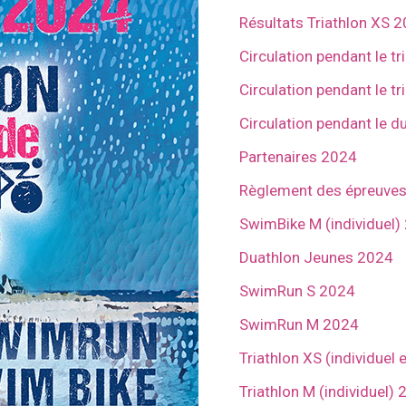
Résultats Triathlon XS 
Circulation pendant le t
Circulation pendant le t
Circulation pendant le d
Partenaires 2024
Règlement des épreuve
SwimBike M (individuel)
Duathlon Jeunes 2024
SwimRun S 2024
SwimRun M 2024
Triathlon XS (individuel e
Triathlon M (individuel)