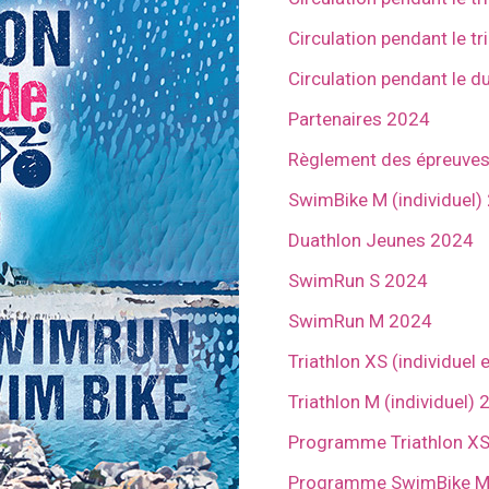
Circulation pendant le t
Circulation pendant le d
Partenaires 2024
Règlement des épreuve
SwimBike M (individuel)
Duathlon Jeunes 2024
SwimRun S 2024
SwimRun M 2024
Triathlon XS (individuel e
Triathlon M (individuel)
Programme Triathlon XS 
Programme SwimBike M 