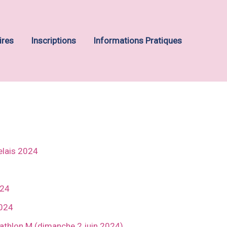
ires
Inscriptions
Informations Pratiques
elais 2024
024
2024
riathlon M (dimanche 2 juin 2024)