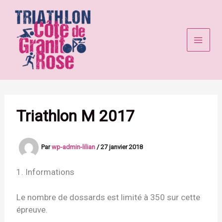
Aller
au
contenu
Triathlon M 2017
Par
wp-admin-lilian
/
27 janvier 2018
1. Informations
Le nombre de dossards est limité à
350
sur cette
épreuve.